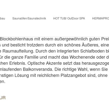
„KONRAD“
bau
Saunaöfen/Saunatechnik
HOT TUB/ OutDoor SPA
HERMAPRO 
Blockbohlenhaus mit einem außergewöhnlich guten Prei
s und besticht trotzdem durch ein schönes Äußeres, ei
e Raumaufteilung. Durch den integrierten Schlafboden bi
r die ganze Familie und macht das Wochenende oder d
chen Erlebnis. Optische Akzente setzt das herausgezo
umlaufenden Balkonveranda. Die richtige Wahl, wenn Sie
nstigen Lösung mit reichlichem Platzangebot sind, ohne b
en.
EUR