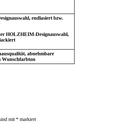
gnauswahl, endlasiert bzw.
 der HOLZHEIM-Designauswahl,
lackiert
hausqualität, abnehmbare
em Wunschfarbton
sind mit
*
markiert