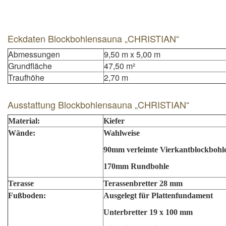
Eckdaten Blockbohlensauna „CHRISTIAN“
Abmessungen
9,50 m x 5,00 m
Grundfläche
47,50 m²
Traufhöhe
2,70 m
Ausstattung Blockbohlensauna „CHRISTIAN“
Material:
Kiefer
Wände:
Wahlweise
90mm verleimte Vierkantblockbohl
170mm Rundbohle
Terasse
Terassenbretter 28 mm
Fußboden:
Ausgelegt für Plattenfundament
Unterbretter 19 x 100 mm