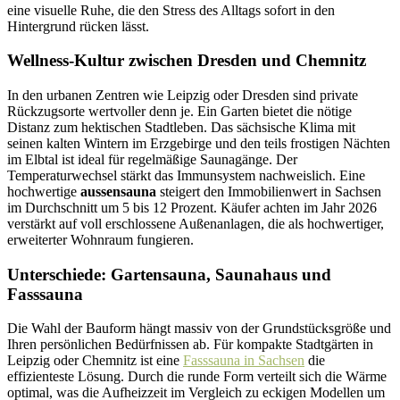
eine visuelle Ruhe, die den Stress des Alltags sofort in den
Hintergrund rücken lässt.
Wellness-Kultur zwischen Dresden und Chemnitz
In den urbanen Zentren wie Leipzig oder Dresden sind private
Rückzugsorte wertvoller denn je. Ein Garten bietet die nötige
Distanz zum hektischen Stadtleben. Das sächsische Klima mit
seinen kalten Wintern im Erzgebirge und den teils frostigen Nächten
im Elbtal ist ideal für regelmäßige Saunagänge. Der
Temperaturwechsel stärkt das Immunsystem nachweislich. Eine
hochwertige
aussensauna
steigert den Immobilienwert in Sachsen
im Durchschnitt um 5 bis 12 Prozent. Käufer achten im Jahr 2026
verstärkt auf voll erschlossene Außenanlagen, die als hochwertiger,
erweiterter Wohnraum fungieren.
Unterschiede: Gartensauna, Saunahaus und
Fasssauna
Die Wahl der Bauform hängt massiv von der Grundstücksgröße und
Ihren persönlichen Bedürfnissen ab. Für kompakte Stadtgärten in
Leipzig oder Chemnitz ist eine
Fasssauna in Sachsen
die
effizienteste Lösung. Durch die runde Form verteilt sich die Wärme
optimal, was die Aufheizzeit im Vergleich zu eckigen Modellen um