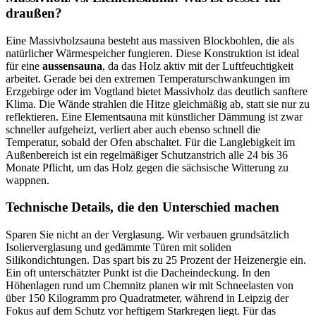
draußen?
Eine Massivholzsauna besteht aus massiven Blockbohlen, die als
natürlicher Wärmespeicher fungieren. Diese Konstruktion ist ideal
für eine
aussensauna
, da das Holz aktiv mit der Luftfeuchtigkeit
arbeitet. Gerade bei den extremen Temperaturschwankungen im
Erzgebirge oder im Vogtland bietet Massivholz das deutlich sanftere
Klima. Die Wände strahlen die Hitze gleichmäßig ab, statt sie nur zu
reflektieren. Eine Elementsauna mit künstlicher Dämmung ist zwar
schneller aufgeheizt, verliert aber auch ebenso schnell die
Temperatur, sobald der Ofen abschaltet. Für die Langlebigkeit im
Außenbereich ist ein regelmäßiger Schutzanstrich alle 24 bis 36
Monate Pflicht, um das Holz gegen die sächsische Witterung zu
wappnen.
Technische Details, die den Unterschied machen
Sparen Sie nicht an der Verglasung. Wir verbauen grundsätzlich
Isolierverglasung und gedämmte Türen mit soliden
Silikondichtungen. Das spart bis zu 25 Prozent der Heizenergie ein.
Ein oft unterschätzter Punkt ist die Dacheindeckung. In den
Höhenlagen rund um Chemnitz planen wir mit Schneelasten von
über 150 Kilogramm pro Quadratmeter, während in Leipzig der
Fokus auf dem Schutz vor heftigem Starkregen liegt. Für das