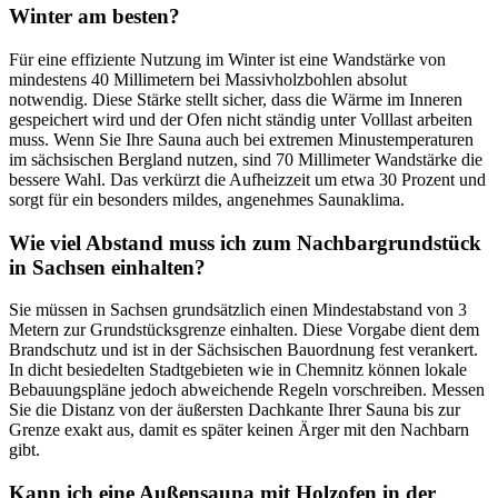
Winter am besten?
Für eine effiziente Nutzung im Winter ist eine Wandstärke von
mindestens 40 Millimetern bei Massivholzbohlen absolut
notwendig. Diese Stärke stellt sicher, dass die Wärme im Inneren
gespeichert wird und der Ofen nicht ständig unter Volllast arbeiten
muss. Wenn Sie Ihre Sauna auch bei extremen Minustemperaturen
im sächsischen Bergland nutzen, sind 70 Millimeter Wandstärke die
bessere Wahl. Das verkürzt die Aufheizzeit um etwa 30 Prozent und
sorgt für ein besonders mildes, angenehmes Saunaklima.
Wie viel Abstand muss ich zum Nachbargrundstück
in Sachsen einhalten?
Sie müssen in Sachsen grundsätzlich einen Mindestabstand von 3
Metern zur Grundstücksgrenze einhalten. Diese Vorgabe dient dem
Brandschutz und ist in der Sächsischen Bauordnung fest verankert.
In dicht besiedelten Stadtgebieten wie in Chemnitz können lokale
Bebauungspläne jedoch abweichende Regeln vorschreiben. Messen
Sie die Distanz von der äußersten Dachkante Ihrer Sauna bis zur
Grenze exakt aus, damit es später keinen Ärger mit den Nachbarn
gibt.
Kann ich eine Außensauna mit Holzofen in der