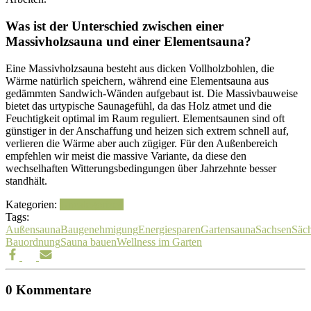
Was ist der Unterschied zwischen einer
Massivholzsauna und einer Elementsauna?
Eine Massivholzsauna besteht aus dicken Vollholzbohlen, die
Wärme natürlich speichern, während eine Elementsauna aus
gedämmten Sandwich-Wänden aufgebaut ist. Die Massivbauweise
bietet das urtypische Saunagefühl, da das Holz atmet und die
Feuchtigkeit optimal im Raum reguliert. Elementsaunen sind oft
günstiger in der Anschaffung und heizen sich extrem schnell auf,
verlieren die Wärme aber auch zügiger. Für den Außenbereich
empfehlen wir meist die massive Variante, da diese den
wechselhaften Witterungsbedingungen über Jahrzehnte besser
standhält.
Kategorien:
Uncategorized
Tags:
Außensauna
Baugenehmigung
Energiesparen
Gartensauna
Sachsen
Säch
Bauordnung
Sauna bauen
Wellness im Garten
0 Kommentare