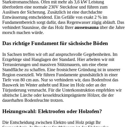
Starkstromanschluss. Öfen mit mehr als 3,6 kW Leistung
überfordern eine normale 230V Steckdose und führen zum
Auslösen der Sicherung. Zusätzlich ist eine durchdachte
Entwässerung entscheidend. Ein Gefälle von exakt 2 % im
Fundamentbereich sorgt dafür, dass Regenwasser zügig abläuft. Das
verhindert Staunässe, die das Holz Ihrer
aussensauna
über die Jahre
morsch machen würde.
Das richtige Fundament für sächsische Böden
In Sachsen treffen wir oft auf anspruchsvolle Gegebenheiten. Im
Erzgebirge sind Hanglagen der Standard. Hier arbeiten wir mit
Terrassierungen und massiven Stützmauern, um eine ebene
Standfläche zu schaffen. Eine frostsichere Gründung ist in unserer
Region essenziell. Wir führen Fundamente grundsätzlich in einer
Tiefe von 80 cm aus. Nur so verhindern wir, dass Bodenfrost das
Bauwerk im Winter anhebt und Risse im Holz oder an der
Türjustierung verursacht. Für die Unterkonstruktion empfehlen wir
sibirische Lärche oder kesseldruckimprägnierte Hölzer, die der
dauerhaften Bodenfeuchte trotzen.
Heizungswahl: Elektroofen oder Holzofen?
Die Entscheidung zwischen Elektro und Holz prägt Ihr