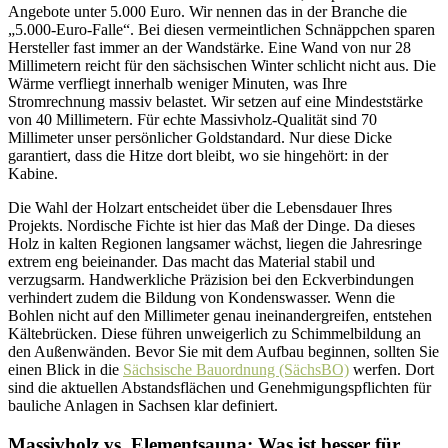
Angebote unter 5.000 Euro. Wir nennen das in der Branche die
„5.000-Euro-Falle“. Bei diesen vermeintlichen Schnäppchen sparen
Hersteller fast immer an der Wandstärke. Eine Wand von nur 28
Millimetern reicht für den sächsischen Winter schlicht nicht aus. Die
Wärme verfliegt innerhalb weniger Minuten, was Ihre
Stromrechnung massiv belastet. Wir setzen auf eine Mindeststärke
von 40 Millimetern. Für echte Massivholz-Qualität sind 70
Millimeter unser persönlicher Goldstandard. Nur diese Dicke
garantiert, dass die Hitze dort bleibt, wo sie hingehört: in der
Kabine.
Die Wahl der Holzart entscheidet über die Lebensdauer Ihres
Projekts. Nordische Fichte ist hier das Maß der Dinge. Da dieses
Holz in kalten Regionen langsamer wächst, liegen die Jahresringe
extrem eng beieinander. Das macht das Material stabil und
verzugsarm. Handwerkliche Präzision bei den Eckverbindungen
verhindert zudem die Bildung von Kondenswasser. Wenn die
Bohlen nicht auf den Millimeter genau ineinandergreifen, entstehen
Kältebrücken. Diese führen unweigerlich zu Schimmelbildung an
den Außenwänden. Bevor Sie mit dem Aufbau beginnen, sollten Sie
einen Blick in die
Sächsische Bauordnung (SächsBO)
werfen. Dort
sind die aktuellen Abstandsflächen und Genehmigungspflichten für
bauliche Anlagen in Sachsen klar definiert.
Massivholz vs. Elementsauna: Was ist besser für