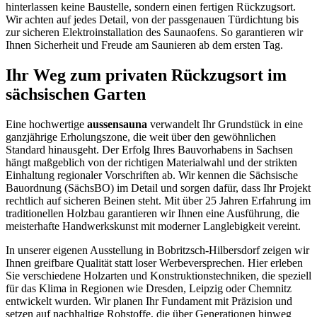
hinterlassen keine Baustelle, sondern einen fertigen Rückzugsort.
Wir achten auf jedes Detail, von der passgenauen Türdichtung bis
zur sicheren Elektroinstallation des Saunaofens. So garantieren wir
Ihnen Sicherheit und Freude am Saunieren ab dem ersten Tag.
Ihr Weg zum privaten Rückzugsort im
sächsischen Garten
Eine hochwertige
aussensauna
verwandelt Ihr Grundstück in eine
ganzjährige Erholungszone, die weit über den gewöhnlichen
Standard hinausgeht. Der Erfolg Ihres Bauvorhabens in Sachsen
hängt maßgeblich von der richtigen Materialwahl und der strikten
Einhaltung regionaler Vorschriften ab. Wir kennen die Sächsische
Bauordnung (SächsBO) im Detail und sorgen dafür, dass Ihr Projekt
rechtlich auf sicheren Beinen steht. Mit über 25 Jahren Erfahrung im
traditionellen Holzbau garantieren wir Ihnen eine Ausführung, die
meisterhafte Handwerkskunst mit moderner Langlebigkeit vereint.
In unserer eigenen Ausstellung in Bobritzsch-Hilbersdorf zeigen wir
Ihnen greifbare Qualität statt loser Werbeversprechen. Hier erleben
Sie verschiedene Holzarten und Konstruktionstechniken, die speziell
für das Klima in Regionen wie Dresden, Leipzig oder Chemnitz
entwickelt wurden. Wir planen Ihr Fundament mit Präzision und
setzen auf nachhaltige Rohstoffe, die über Generationen hinweg