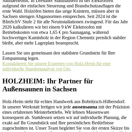
Saunaerlebnis. In Dresdner Stadthäusern ist der Elektroofen
aufgrund der einfachen Steuerung und Brandschutzauflagen die
erste Wahl. Holzöfen bieten das urige Knistern, müssen aber in
Sachsen strengen Abgasnormen entsprechen. Seit 2024 ist die
BImSchV Stufe 2 für alle Neuinstallationen zwingend. Für das Jahr
2026 kalkulieren wir bei einem 9 kW Elektroofen mit
Betriebskosten von etwa 1,65 € pro Saunagang, während
hochwertiges Kaminholz in der Region Chemnitz preislich stabiler
bleibt, aber mehr Lagerplatz beansprucht.
Lassen Sie uns gemeinsam den stabilsten Grundstein für Ihre
Entspannung legen.
Kontaktieren Sie unsere Experten von Holz-Heim für eine
individuelle Standortanalyse vor Ort
.
HOLZHEIM: Ihr Partner für
Außensaunen in Sachsen
Holz-Heim steht für echtes Handwerk aus Bobritzsch-Hilbersdorf.
In unserer Werkstatt fertigen wir jede
aussensauna
mit der Präzision
eines erfahrenen Meisterbetriebs. Wir lehnen Massenware
konsequent ab. Stattdessen setzen wir auf individuelle Planung, die
exakt auf Ihr Grundstück und Ihre persönlichen Bedürfnisse
zugeschnitten ist. Unser Team begleitet Sie von der ersten Skizze bis