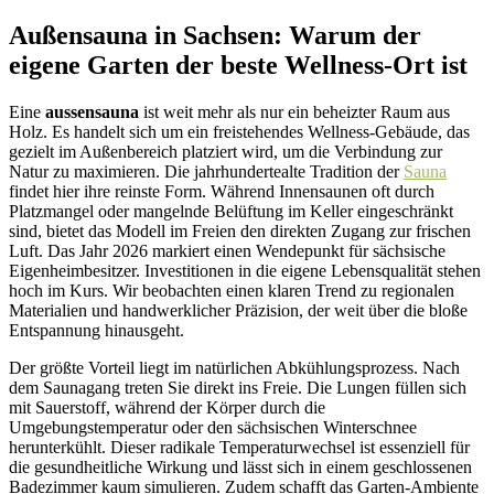
Außensauna in Sachsen: Warum der
eigene Garten der beste Wellness-Ort ist
Eine
aussensauna
ist weit mehr als nur ein beheizter Raum aus
Holz. Es handelt sich um ein freistehendes Wellness-Gebäude, das
gezielt im Außenbereich platziert wird, um die Verbindung zur
Natur zu maximieren. Die jahrhundertealte Tradition der
Sauna
findet hier ihre reinste Form. Während Innensaunen oft durch
Platzmangel oder mangelnde Belüftung im Keller eingeschränkt
sind, bietet das Modell im Freien den direkten Zugang zur frischen
Luft. Das Jahr 2026 markiert einen Wendepunkt für sächsische
Eigenheimbesitzer. Investitionen in die eigene Lebensqualität stehen
hoch im Kurs. Wir beobachten einen klaren Trend zu regionalen
Materialien und handwerklicher Präzision, der weit über die bloße
Entspannung hinausgeht.
Der größte Vorteil liegt im natürlichen Abkühlungsprozess. Nach
dem Saunagang treten Sie direkt ins Freie. Die Lungen füllen sich
mit Sauerstoff, während der Körper durch die
Umgebungstemperatur oder den sächsischen Winterschnee
herunterkühlt. Dieser radikale Temperaturwechsel ist essenziell für
die gesundheitliche Wirkung und lässt sich in einem geschlossenen
Badezimmer kaum simulieren. Zudem schafft das Garten-Ambiente