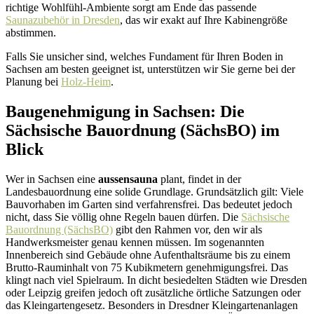
richtige Wohlfühl-Ambiente sorgt am Ende das passende
Saunazubehör in Dresden
, das wir exakt auf Ihre Kabinengröße
abstimmen.
Falls Sie unsicher sind, welches Fundament für Ihren Boden in
Sachsen am besten geeignet ist, unterstützen wir Sie gerne bei der
Planung bei
Holz-Heim
.
Baugenehmigung in Sachsen: Die
Sächsische Bauordnung (SächsBO) im
Blick
Wer in Sachsen eine
aussensauna
plant, findet in der
Landesbauordnung eine solide Grundlage. Grundsätzlich gilt: Viele
Bauvorhaben im Garten sind verfahrensfrei. Das bedeutet jedoch
nicht, dass Sie völlig ohne Regeln bauen dürfen. Die
Sächsische
Bauordnung (SächsBO)
gibt den Rahmen vor, den wir als
Handwerksmeister genau kennen müssen. Im sogenannten
Innenbereich sind Gebäude ohne Aufenthaltsräume bis zu einem
Brutto-Rauminhalt von 75 Kubikmetern genehmigungsfrei. Das
klingt nach viel Spielraum. In dicht besiedelten Städten wie Dresden
oder Leipzig greifen jedoch oft zusätzliche örtliche Satzungen oder
das Kleingartengesetz. Besonders in Dresdner Kleingartenanlagen