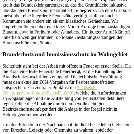
greift das Bundeskleingartengesetz, das die Grundfläche inklusive
überdachtem Freisitz auf maximal 24 m² begrenzt. Da eine Grillkota
meist über eine integrierte Feuerstätte verfügt, stufen manche
Kommunen sie anders ein als ein klassisches Gerätehaus. Wir
empfehlen Ihnen daher eine kurze Vorab-Anfrage beim zuständigen
Bauamt, etwa in Freiberg oder Annaberg. Ein kurzer Anruf klärt oft
innerhalb weniger Minuten, ob lokale Gestaltungssatzungen den
Bau einschränken könnten.
Brandschutz und Immissionsschutz im Wohngebiet
Sicherheit steht bei der Arbeit mit offenem Feuer an erster Stelle. Da
die Kota eine feste Feuerstätte beherbergt, ist die Einhaltung der
Brandschutzvorschriften zwingend. Die technische Ausführung
muss den aktuellen DIN-Vorgaben für Festbrennstoffstätten
entsprechen. Ein zentraler Punkt ist die
Sächsische
Feuerungsverordnung (SächsFeuVO)
, welche die Anforderungen
an Abgasanlagen und die Aufstellung von Feuerstätten detailliert
regelt. Ohne die Abnahme durch den bevollmächtigten
Bezirksschornsteinfeger darf die Anlage in der Regel nicht in
Betrieb genommen werden.
Um den Frieden in der Nachbarschaft in dicht besiedelten Gebieten
von Dresden, Leipzig oder Chemnitz zu wahren, spielt der