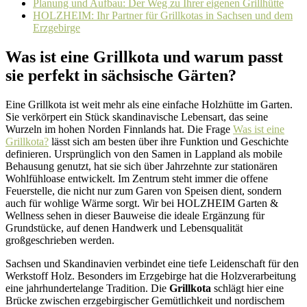
Planung und Aufbau: Der Weg zu Ihrer eigenen Grillhütte
HOLZHEIM: Ihr Partner für Grillkotas in Sachsen und dem
Erzgebirge
Was ist eine Grillkota und warum passt
sie perfekt in sächsische Gärten?
Eine Grillkota ist weit mehr als eine einfache Holzhütte im Garten.
Sie verkörpert ein Stück skandinavische Lebensart, das seine
Wurzeln im hohen Norden Finnlands hat. Die Frage
Was ist eine
Grillkota?
lässt sich am besten über ihre Funktion und Geschichte
definieren. Ursprünglich von den Samen in Lappland als mobile
Behausung genutzt, hat sie sich über Jahrzehnte zur stationären
Wohlfühloase entwickelt. Im Zentrum steht immer die offene
Feuerstelle, die nicht nur zum Garen von Speisen dient, sondern
auch für wohlige Wärme sorgt. Wir bei HOLZHEIM Garten &
Wellness sehen in dieser Bauweise die ideale Ergänzung für
Grundstücke, auf denen Handwerk und Lebensqualität
großgeschrieben werden.
Sachsen und Skandinavien verbindet eine tiefe Leidenschaft für den
Werkstoff Holz. Besonders im Erzgebirge hat die Holzverarbeitung
eine jahrhundertelange Tradition. Die
Grillkota
schlägt hier eine
Brücke zwischen erzgebirgischer Gemütlichkeit und nordischem