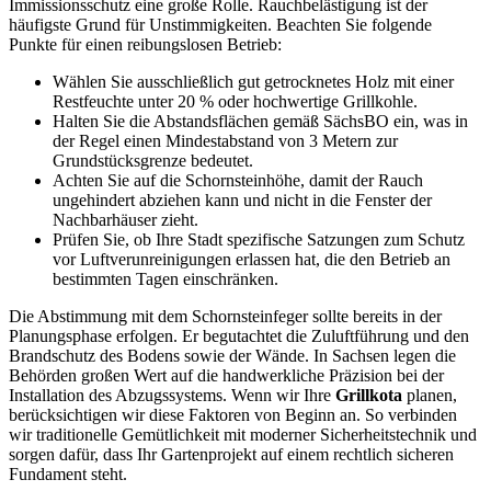
Immissionsschutz eine große Rolle. Rauchbelästigung ist der
häufigste Grund für Unstimmigkeiten. Beachten Sie folgende
Punkte für einen reibungslosen Betrieb:
Wählen Sie ausschließlich gut getrocknetes Holz mit einer
Restfeuchte unter 20 % oder hochwertige Grillkohle.
Halten Sie die Abstandsflächen gemäß SächsBO ein, was in
der Regel einen Mindestabstand von 3 Metern zur
Grundstücksgrenze bedeutet.
Achten Sie auf die Schornsteinhöhe, damit der Rauch
ungehindert abziehen kann und nicht in die Fenster der
Nachbarhäuser zieht.
Prüfen Sie, ob Ihre Stadt spezifische Satzungen zum Schutz
vor Luftverunreinigungen erlassen hat, die den Betrieb an
bestimmten Tagen einschränken.
Die Abstimmung mit dem Schornsteinfeger sollte bereits in der
Planungsphase erfolgen. Er begutachtet die Zuluftführung und den
Brandschutz des Bodens sowie der Wände. In Sachsen legen die
Behörden großen Wert auf die handwerkliche Präzision bei der
Installation des Abzugssystems. Wenn wir Ihre
Grillkota
planen,
berücksichtigen wir diese Faktoren von Beginn an. So verbinden
wir traditionelle Gemütlichkeit mit moderner Sicherheitstechnik und
sorgen dafür, dass Ihr Gartenprojekt auf einem rechtlich sicheren
Fundament steht.