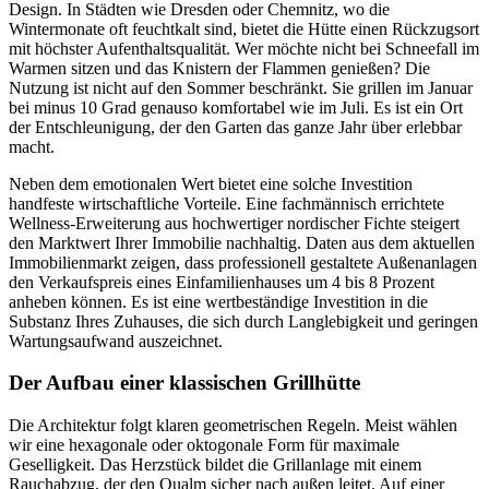
Design. In Städten wie Dresden oder Chemnitz, wo die
Wintermonate oft feuchtkalt sind, bietet die Hütte einen Rückzugsort
mit höchster Aufenthaltsqualität. Wer möchte nicht bei Schneefall im
Warmen sitzen und das Knistern der Flammen genießen? Die
Nutzung ist nicht auf den Sommer beschränkt. Sie grillen im Januar
bei minus 10 Grad genauso komfortabel wie im Juli. Es ist ein Ort
der Entschleunigung, der den Garten das ganze Jahr über erlebbar
macht.
Neben dem emotionalen Wert bietet eine solche Investition
handfeste wirtschaftliche Vorteile. Eine fachmännisch errichtete
Wellness-Erweiterung aus hochwertiger nordischer Fichte steigert
den Marktwert Ihrer Immobilie nachhaltig. Daten aus dem aktuellen
Immobilienmarkt zeigen, dass professionell gestaltete Außenanlagen
den Verkaufspreis eines Einfamilienhauses um 4 bis 8 Prozent
anheben können. Es ist eine wertbeständige Investition in die
Substanz Ihres Zuhauses, die sich durch Langlebigkeit und geringen
Wartungsaufwand auszeichnet.
Der Aufbau einer klassischen Grillhütte
Die Architektur folgt klaren geometrischen Regeln. Meist wählen
wir eine hexagonale oder oktogonale Form für maximale
Geselligkeit. Das Herzstück bildet die Grillanlage mit einem
Rauchabzug, der den Qualm sicher nach außen leitet. Auf einer