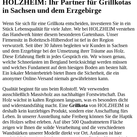
HOLZHEIM: Ihr Partner für Grillkotas
in Sachsen und dem Erzgebirge
Wenn Sie sich für eine Grillkota entscheiden, investieren Sie in ein
Stück Lebensqualität für viele Jahre. Wir bei HOLZHEIM verstehen
das Handwerk hinter diesem besonderen Gartenhaus. Unser
Firmensitz in Bobritzsch-Hilbersdorf ist tief in der Region
verwurzelt. Seit über 30 Jahren begleiten wir Kunden in Sachsen
und dem Erzgebirge bei der Umsetzung ihrer Träume aus Holz.
Diese Erfahrung fließt in jedes Gespräch ein. Wir wissen genau,
welche Schneelasten im Bergland berücksichtigt werden müssen
und welches Fundament auf dem hiesigen Boden am besten hält.
Ein lokaler Meisterbetrieb bietet Ihnen die Sicherheit, die ein
anonymer Online-Versand niemals gewährleisten kann.
Qualität beginnt für uns beim Rohstoff. Wir verwenden
ausschließlich Massivholz aus nachhaltiger Forstwirtschaft. Das
Holz wächst in kalten Regionen langsam, was es besonders dicht
und widerstandsfähig macht. Eine
Grillkota
von HOLZHEIM ist
deshalb kein kurzlebiges Produkt, sondern eine Anschaffung fürs
Leben. In unserer Ausstellung nahe Freiberg können Sie die Haptik
des Holzes selbst erleben. Auf über 500 Quadratmetern Fläche
zeigen wir Ihnen die solide Verarbeitung und die verschiedenen
Wandstärken unserer Modelle direkt vor Ort. Anfassen ist hier