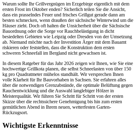
Warum sollte Ihr Grillvergnügen im Erzgebirge eigentlich mit dem
ersten Frost im Oktober enden? Sicherlich teilen Sie die Ansicht,
dass ein prasselndes Feuer und frisches Grillgut gerade dann am
besten schmecken, wenn draußen der sächsische Winterwind um die
Häuser zieht. Doch oft halten die Unsicherheit über die Sächsische
Bauordnung oder die Sorge vor Rauchbelästigung in dicht
besiedelten Gebieten wie Leipzig oder Dresden von der Umsetzung
ab. Niemand möchte nach der Investition Ärger mit dem Bauamt
riskieren oder feststellen, dass die Konstruktion dem ersten
schweren Schneefall im Bergland nicht gewachsen ist.
In diesem Ratgeber für das Jahr 2026 zeigen wir Ihnen, wie Sie eine
hochwertige Grillkota planen, die selbst Schneelasten von über 150
kg pro Quadratmeter mühelos standhält. Wir versprechen Ihnen
volle Klarheit für Ihr Bauvorhaben in Sachsen. Sie erfahren alles
über die notwendigen Grenzabstände, die optimale Belüftung gegen
Rauchentwicklung und die Auswahl langlebiger Hölzer in
Meisterqualität. Wir führen Sie Schritt für Schritt von der ersten
Skizze über die rechtssichere Genehmigung bis hin zum ersten
gemütlichen Abend in Ihrem neuen, wetterfesten Garten-
Rückzugsort.
Wichtigste Erkenntnisse