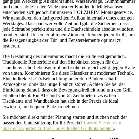
gängiges Werkzeug: Akkuschrauber, Wasserwaage, Gummihammer
und eine stabile Leiter. Viele unserer Kunden in Mittelsachsen
entscheiden sich jedoch für unseren HOLZHEIM Montageservice.
Wir garantieren den fachgerechten Aufbau innerhalb eines einzigen
Werktages. Das spart wertvolle Zeit und gibt die Sicherheit, dass
jede Schraube perfekt sitzt und die Dachschindeln absolut windfest
montiert sind. Unsere erfahrenen Zimmerer kennen jeden Kniff, um
die Passgenauigkeit der Tür- und Fensterelemente optimal zu
justieren.
Die Gestaltung des Innenraums macht die Hütte erst gemütlich.
Traditionelle Rentierfelle auf den Sitzbänken sorgen für das
skandinavische Lebensgefühl und isolieren gleichzeitig gegen Kälte
von unten. Kombinieren Sie diese Klassiker mit moderner Technik.
Eine indirekte LED-Beleuchtung unter den Bänken schafft
Atmosphäre, ohne das urige Flair zu stören. Achten Sie bei der
Einrichtung darauf, dass die Bewegungsfreiheit rund um den Grill
erhalten bleibt. Ein Abstand von 65 Zentimetern zwischen
Tischkante und Wandbänken hat sich in der Praxis als ideal
erwiesen, um bequem Platz zu nehmen.
Sie möchten direkt mit der Planung starten und suchen nach der
passenden Unterstützung für Ihr Projekt?
Lassen Sie sich von
unseren Experten zu Ihrer individuellen Grillkota beraten
.