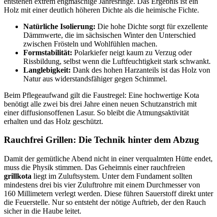
entstehen extrem engmaschige Jahresringe. Das Ergebnis ist ein
Holz mit einer deutlich höheren Dichte als die heimische Fichte.
Natürliche Isolierung:
Die hohe Dichte sorgt für exzellente
Dämmwerte, die im sächsischen Winter den Unterschied
zwischen Frösteln und Wohlfühlen machen.
Formstabilität:
Polarkiefer neigt kaum zu Verzug oder
Rissbildung, selbst wenn die Luftfeuchtigkeit stark schwankt.
Langlebigkeit:
Dank des hohen Harzanteils ist das Holz von
Natur aus widerstandsfähiger gegen Schimmel.
Beim Pflegeaufwand gilt die Faustregel: Eine hochwertige Kota
benötigt alle zwei bis drei Jahre einen neuen Schutzanstrich mit
einer diffusionsoffenen Lasur. So bleibt die Atmungsaktivität
erhalten und das Holz geschützt.
Rauchfrei Grillen: Die Technik hinter dem Abzug
Damit der gemütliche Abend nicht in einer verqualmten Hütte endet,
muss die Physik stimmen. Das Geheimnis einer rauchfreien
grillkota
liegt im Zuluftsystem. Unter dem Fundament sollten
mindestens drei bis vier Zuluftrohre mit einem Durchmesser von
160 Millimetern verlegt werden. Diese führen Sauerstoff direkt unter
die Feuerstelle. Nur so entsteht der nötige Auftrieb, der den Rauch
sicher in die Haube leitet.