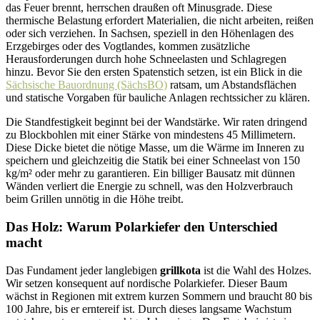
das Feuer brennt, herrschen draußen oft Minusgrade. Diese
thermische Belastung erfordert Materialien, die nicht arbeiten, reißen
oder sich verziehen. In Sachsen, speziell in den Höhenlagen des
Erzgebirges oder des Vogtlandes, kommen zusätzliche
Herausforderungen durch hohe Schneelasten und Schlagregen
hinzu. Bevor Sie den ersten Spatenstich setzen, ist ein Blick in die
Sächsische Bauordnung (SächsBO)
ratsam, um Abstandsflächen
und statische Vorgaben für bauliche Anlagen rechtssicher zu klären.
Die Standfestigkeit beginnt bei der Wandstärke. Wir raten dringend
zu Blockbohlen mit einer Stärke von mindestens 45 Millimetern.
Diese Dicke bietet die nötige Masse, um die Wärme im Inneren zu
speichern und gleichzeitig die Statik bei einer Schneelast von 150
kg/m² oder mehr zu garantieren. Ein billiger Bausatz mit dünnen
Wänden verliert die Energie zu schnell, was den Holzverbrauch
beim Grillen unnötig in die Höhe treibt.
Das Holz: Warum Polarkiefer den Unterschied
macht
Das Fundament jeder langlebigen
grillkota
ist die Wahl des Holzes.
Wir setzen konsequent auf nordische Polarkiefer. Dieser Baum
wächst in Regionen mit extrem kurzen Sommern und braucht 80 bis
100 Jahre, bis er erntereif ist. Durch dieses langsame Wachstum