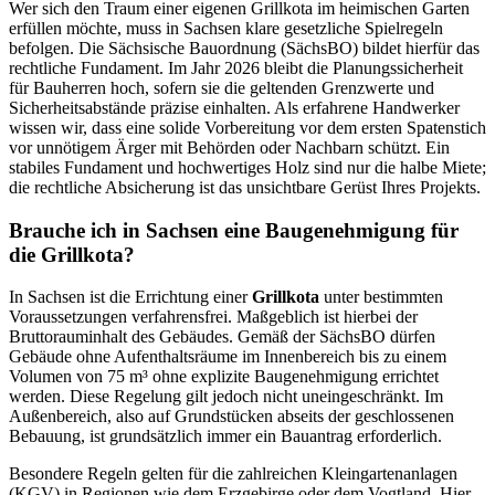
Wer sich den Traum einer eigenen Grillkota im heimischen Garten
erfüllen möchte, muss in Sachsen klare gesetzliche Spielregeln
befolgen. Die Sächsische Bauordnung (SächsBO) bildet hierfür das
rechtliche Fundament. Im Jahr 2026 bleibt die Planungssicherheit
für Bauherren hoch, sofern sie die geltenden Grenzwerte und
Sicherheitsabstände präzise einhalten. Als erfahrene Handwerker
wissen wir, dass eine solide Vorbereitung vor dem ersten Spatenstich
vor unnötigem Ärger mit Behörden oder Nachbarn schützt. Ein
stabiles Fundament und hochwertiges Holz sind nur die halbe Miete;
die rechtliche Absicherung ist das unsichtbare Gerüst Ihres Projekts.
Brauche ich in Sachsen eine Baugenehmigung für
die Grillkota?
In Sachsen ist die Errichtung einer
Grillkota
unter bestimmten
Voraussetzungen verfahrensfrei. Maßgeblich ist hierbei der
Bruttorauminhalt des Gebäudes. Gemäß der SächsBO dürfen
Gebäude ohne Aufenthaltsräume im Innenbereich bis zu einem
Volumen von 75 m³ ohne explizite Baugenehmigung errichtet
werden. Diese Regelung gilt jedoch nicht uneingeschränkt. Im
Außenbereich, also auf Grundstücken abseits der geschlossenen
Bebauung, ist grundsätzlich immer ein Bauantrag erforderlich.
Besondere Regeln gelten für die zahlreichen Kleingartenanlagen
(KGV) in Regionen wie dem Erzgebirge oder dem Vogtland. Hier