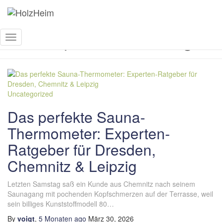
Temperaturmessung
Navigation
umschalten
Uncategorized
Das perfekte Sauna-
Thermometer: Experten-
Ratgeber für Dresden,
Chemnitz & Leipzig
Letzten Samstag saß ein Kunde aus Chemnitz nach seinem
Saunagang mit pochenden Kopfschmerzen auf der Terrasse, weil
sein billiges Kunststoffmodell 80…
By
voigt
,
5 Monaten
ago
März 30, 2026