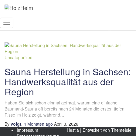
Sauna Herstellung
Navigation
umschalten
Uncategorized
Sauna Herstellung in Sachsen:
Handwerksqualität aus der
Region
Haben Sie sich schon einmal gefragt, warum eine einfache
Baumarkt-Sauna oft bereits nach 24 Monaten die ersten tiefen
Risse im Holz zeigt, während…
By
voigt
,
4 Monaten
ago
April 3, 2026
Impressum
Hestia | Entwickelt von
ThemeIsle