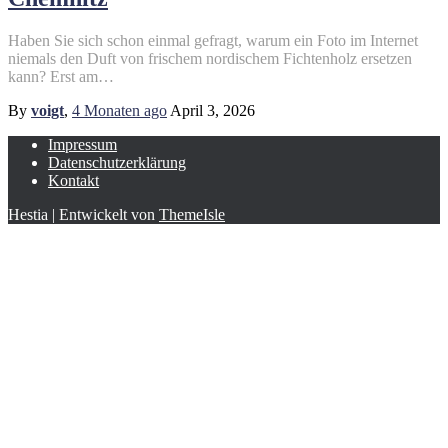
Haben Sie sich schon einmal gefragt, warum ein Foto im Internet
niemals den Duft von frischem nordischem Fichtenholz ersetzen
kann? Erst am…
By
voigt
,
4 Monaten
ago
April 3, 2026
Impressum
Datenschutzerklärung
Kontakt
Hestia | Entwickelt von
ThemeIsle