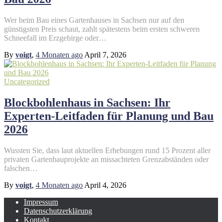
Wer beim Bau eines Gartenhauses in Sachsen nur auf den
günstigsten Preis schaut, zahlt spätestens beim ersten schweren
Schneefall im Erzgebirge oder…
By
voigt
,
4 Monaten
ago
April 7, 2026
Uncategorized
Blockbohlenhaus in Sachsen: Ihr
Experten-Leitfaden für Planung und Bau
2026
Wussten Sie, dass laut aktuellen Erhebungen rund 15 Prozent aller
privaten Gartenbauprojekte an missachteten Grenzabständen oder
falschen…
By
voigt
,
4 Monaten
ago
April 4, 2026
Impressum
Datenschutzerklärung
Kontakt