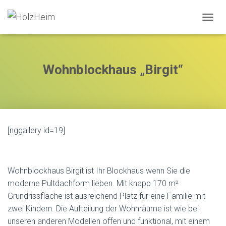
N
A
V
I
G
Wohnblockhaus „Birgit“
A
T
I
O
N
U
[nggallery id=19]
M
S
C
H
A
Wohnblockhaus Birgit ist Ihr Blockhaus wenn Sie die
L
moderne Pultdachform lieben. Mit knapp 170 m²
T
Grundrissfläche ist ausreichend Platz für eine Familie mit
E
N
zwei Kindern. Die Aufteilung der Wohnräume ist wie bei
unseren anderen Modellen offen und funktional, mit einem