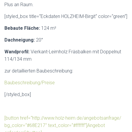
Plus an Raum.
[styled_box title=“Eckdaten HOLZHEIM-Birgit“ color=“green“]
Bebaute Fläche:
124 m²
Dachneigung:
20°
Wandprofil:
Vierkant-Leimholz Fräsbalken mit Doppelnut
114/134 mm
zur detaillierten Baubeschreibung:
Baubeschreibung/Preise
[/styled_box]
[button href=“http://www.holz-heim.de/angebotsanfrage/
bg_color=“#68E217″ text_color=“#ffffff“]Angebot